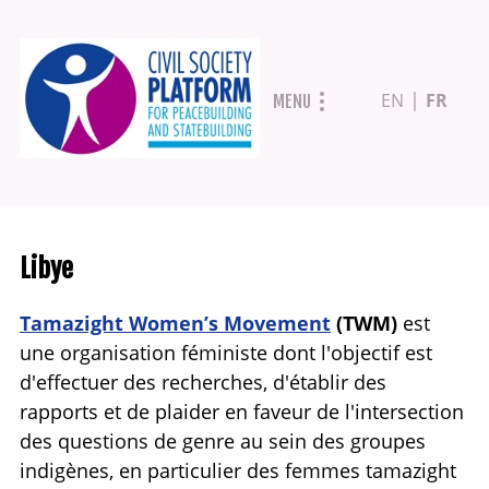
Aller
EN
FR
MENU
au
contenu
principal
Libye
Tamazight Women’s Movement
(TWM)
est
une organisation féministe dont l'objectif est
d'effectuer des recherches, d'établir des
rapports et de plaider en faveur de l'intersection
des questions de genre au sein des groupes
indigènes, en particulier des femmes tamazight