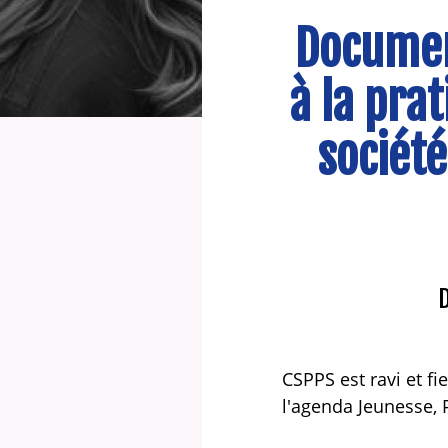
Document
à la pra
société
D
CSPPS est ravi et f
l'agenda Jeunesse, P