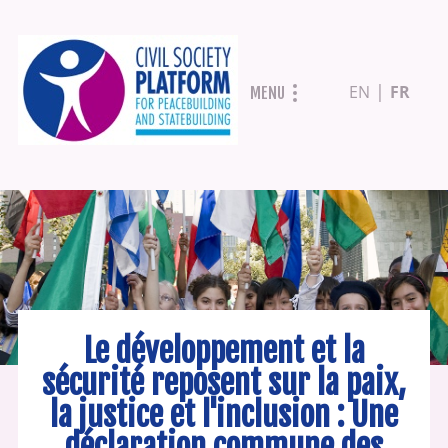
Aller
EN
FR
MENU
au
contenu
principal
Le développement et la
sécurité reposent sur la paix,
la justice et l'inclusion : Une
déclaration commune des