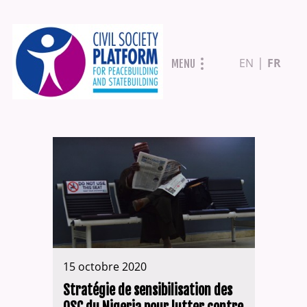
Aller
EN
FR
MENU
au
contenu
principal
15 octobre 2020
Stratégie de sensibilisation des