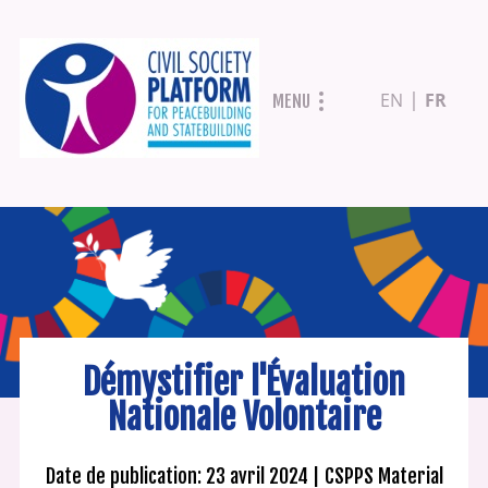
Aller
EN
FR
MENU
au
contenu
principal
Démystifier l'Évaluation
Nationale Volontaire
Date de publication: 23 avril 2024
CSPPS Material